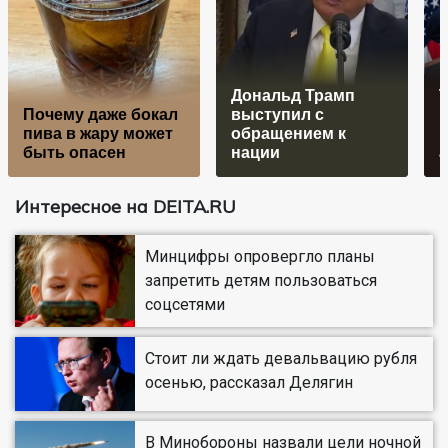
Дональд Трамп
Почему даже бокал
выступил с
пива в жару может
обращением к
н
быть опасен
нации
а
Интересное на DEITA.RU
Минцифры опровергло планы
запретить детям пользоваться
соцсетями
Стоит ли ждать девальвацию рубля
осенью, рассказал Делягин
В Минобороны назвали цели ночной