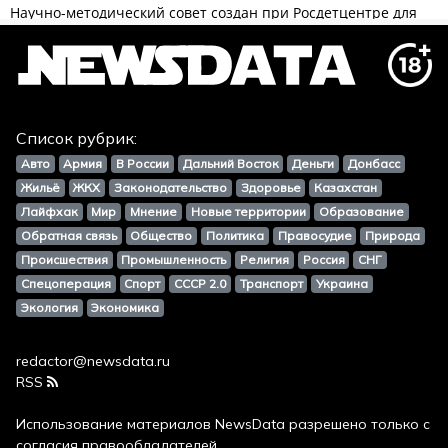
Список рубрик:
Авто
Армия
В России
Дальний Восток
Деньги
Донбасс
Жильё
ЖКХ
Законодательство
Здоровье
Казахстан
Лайфхак
Мир
Мнение
Новые территории
Образование
Обратная связь
Общество
Политика
Правосудие
Природа
Происшествия
Промышленность
Религия
Россия
СНГ
Спецоперация
Спорт
СССР 2.0
Транспорт
Украина
Экология
Экономика
redactor@newsdata.ru
RSS
Использование материалов
NewsData
разрешено только с
согласия правообладателей.