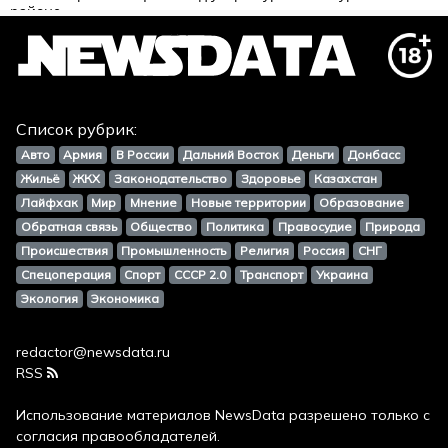
Список рубрик:
Авто
Армия
В России
Дальний Восток
Деньги
Донбасс
Жильё
ЖКХ
Законодательство
Здоровье
Казахстан
Лайфхак
Мир
Мнение
Новые территории
Образование
Обратная связь
Общество
Политика
Правосудие
Природа
Происшествия
Промышленность
Религия
Россия
СНГ
Спецоперация
Спорт
СССР 2.0
Транспорт
Украина
Экология
Экономика
redactor@newsdata.ru
RSS
Использование материалов
NewsData
разрешено только с
согласия правообладателей.