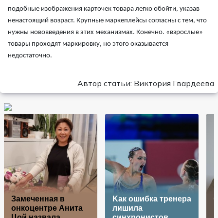
подобные изображения карточек товара легко обойти, указав
ненастоящий возраст. Крупные маркеплейсы согласны с тем, что
нужны нововведения в этих механизмах. Конечно. «взрослые»
товары проходят маркировку, но этого оказывается
недостаточно.
Автор статьи: Виктория Гвардеева
Замеченная в
Kак ошибка тренера
С
онкоцентре Анита
лишила
к
Цой назвала
синхронистов