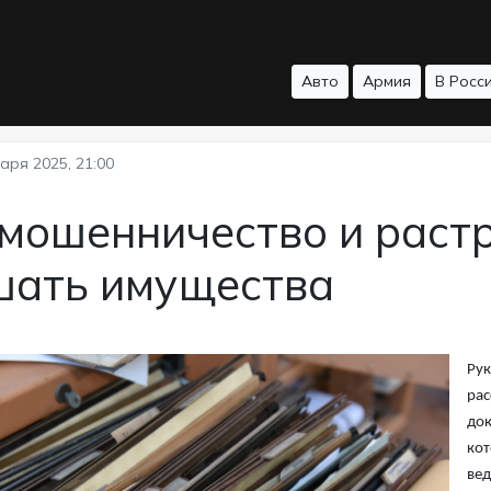
Авто
Армия
В Росс
аря 2025, 21:00
 мошенничество и раст
шать имущества
Рук
рас
док
кот
вед