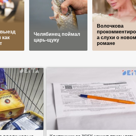
Волочкова
 выезд
прокомментиро
Челябинец поймал
 как
а слухи о ново
царь-щуку
т
романе