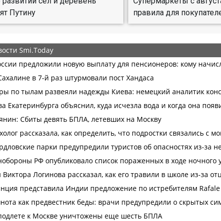
 развитии сел и деревень
Супермаркеты с авгус
ят Путину
правила для покупател