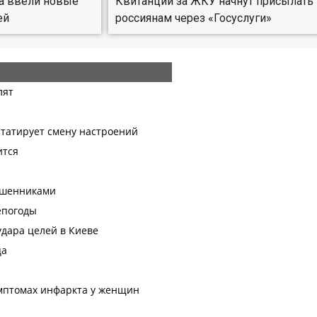
та ввели новые
Квитанции за ЖКУ начнут присылать
ей
россиянам через «Госуслуги»