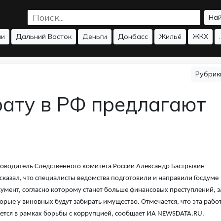
На
ии
Дальний Восток
Деньги
Донбасс
Жильё
ЖКХ
.
Рубри
рату в РФ предлагают
оводитель Следственного комитета России Александр Бастрыкин
сказал, что специалисты ведомства подготовили и направили Госдуме
умент, согласно которому станет больше финансовых преступлений, з
орые у виновных будут забирать имущество. Отмечается, что эта рабо
ется в рамках борьбы с коррупцией, сообщает ИА NEWSDATA.RU.