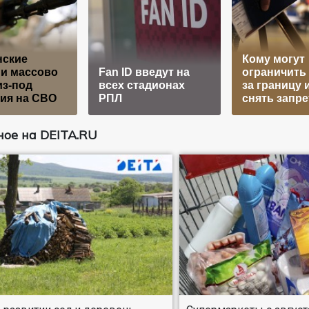
нские
Кому могут
и массово
Fan ID введут на
ограничить
из-под
всех стадионах
за границу и
ия на СВО
РПЛ
снять запре
ое на DEITA.RU