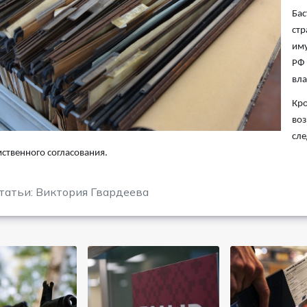
Бас
стр
иму
РФ 
вла
Кро
воз
сле
твенного согласования.
татьи: Виктория Гвардеева