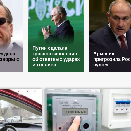
Путин сделала
м деле
грозное заявление
Армения
говоры с
об ответных ударах
пригрозила Рос
и топливе
судом