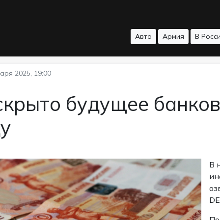
Авто
Армия
В Росс
аря 2025, 19:00
скрыто будущее банков
ду
В 
ин
оз
DE
По