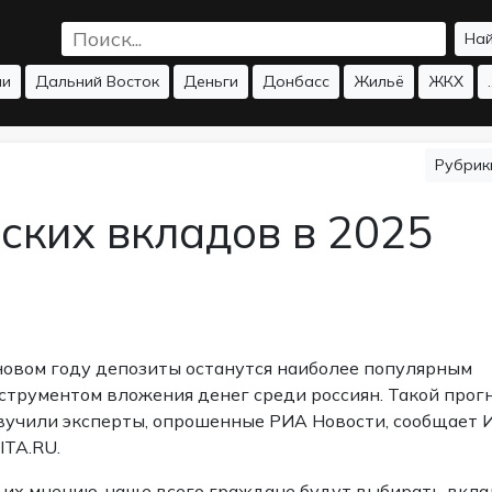
На
ии
Дальний Восток
Деньги
Донбасс
Жильё
ЖКХ
.
Рубри
ских вкладов в 2025
новом году депозиты останутся наиболее популярным
струментом вложения денег среди россиян. Такой прог
вучили эксперты, опрошенные РИА Новости,
сообщает
ITA.RU.
 их мнению, чаще всего граждане будут выбирать вкл