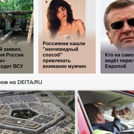
Россиянки нашли
 заявил,
"неочевидный
ия России
способ"
Кто на само
м»
привлекать
ведёт пере
ходит ВСУ
внимание мужчин
Европой
ое на DEITA.RU