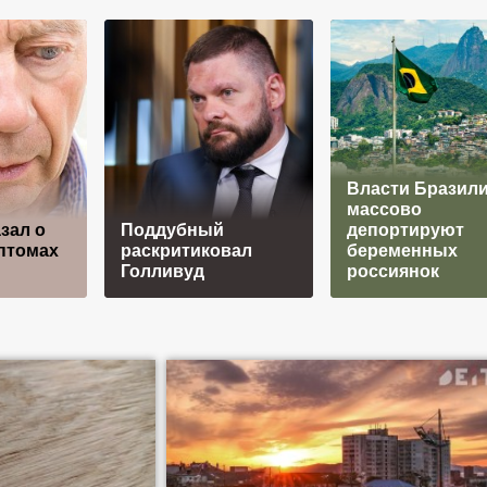
Власти Бразил
массово
зал о
Поддубный
депортируют
птомах
раскритиковал
беременных
Голливуд
россиянок