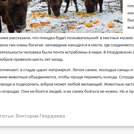
пло
или
без
вых
нике рассказали, что поездка будет познавательной: в местных музеях
ауна там очень богатая: заповедник находится в месте, где соединяют
деятельности человека были почти истреблены в мире. В Мордовском 
убров привезли шесть лет назад.
отмечают: в стадах царит матриархат. Летом самки, молодые самцы и
 зиме животные объединяются, чтобы проще пережить холода. Сотрудни
овощи и подкормить зубров может любой желающий. Животные часто 
а огородах. Они не боятся людей, и их самих бояться не нужно. Но и п
татьи: Виктория Гвардеева