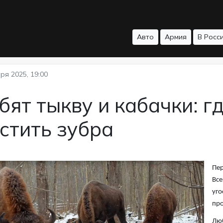
Авто
Армия
В Росс
ря 2025, 19:00
ят тыкву и кабачки: г
стить зубра
Пер
Все
уго
про
Люб