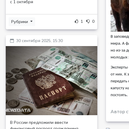
с 1 октября
1
0
Рубрики
В заповед
30 сентября 2025, 15:30
мира. А ф
но из-за 
молодых з
Эксперты 
от них. К
передать 
капусту н
постоять.
Автор с
В России предложили ввести
финансовый паспорт гражданина