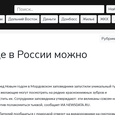
На
ии
Дальний Восток
Деньги
Донбасс
Жильё
ЖКХ
.
Рубри
де в России можно
ед Новым годом в Мордовском заповеднике запустили уникальный ту
 желающие могут посмотреть на редких краснокнижных зубров и
стить их. Сотрудники заповедника утверждают: эти великаны совсем н
тив полакомиться тыквой, сообщает ИА NEWSDATA.RU.
ителей пообщаться с природой отвезут на внедорожнике на смотров