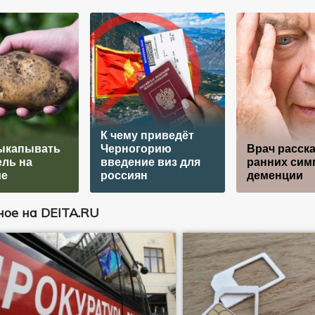
К чему приведёт
выкапывать
Черногорию
Врач расска
ль на
введение виз для
ранних сим
ие
россиян
деменции
ое на DEITA.RU