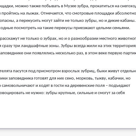
щадки, можно также побывать в Музее зубра, прокатиться на снегохо
 пройтись на лыжах. Отмечается, что смотровые площадки абсолютн
опасны, а перекусить могут зайти не только зубры, но и дикие кабаны.
одные посмотреть на такие перекусы приезжают целыми семьями.
 расскажут не только о зубрах, но и о разнообразии местного животно
ся сразу три ландшафтные зоны. Зубры всегда жили на этих территория
заповеднике они появлялись несколько раз, в этом веке первую парти
 телята пасутся под присмотром взрослых зубриц, быки живут отдельн
ки заповедника готовят для них сено, морковь, тыкву, кабачки, но
самовольничают и ходят в гости на деревенские поля – подъедают
ровоцировать не нужно: зубры крупные, сильные и смогут за себя