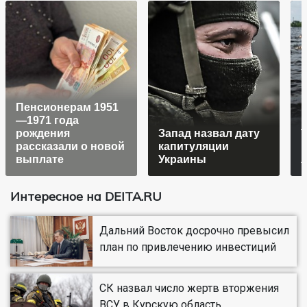
Пенсионерам 1951
—1971 года
рождения
Запад назвал дату
Т
рассказали о новой
капитуляции
к
выплате
Украины
Интересное на DEITA.RU
Дальний Восток досрочно превысил
план по привлечению инвестиций
СК назвал число жертв вторжения
ВСУ в Курскую область