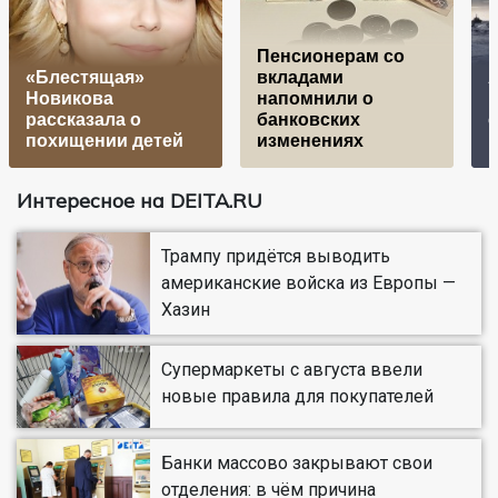
Пенсионерам со
«Блестящая»
вкладами
Новикова
напомнили о
рассказала о
банковских
с
похищении детей
изменениях
м
Интересное на DEITA.RU
Трампу придётся выводить
американские войска из Европы —
Хазин
Супермаркеты с августа ввели
новые правила для покупателей
Банки массово закрывают свои
отделения: в чём причина