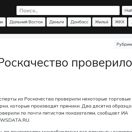
На
ии
Дальний Восток
Деньги
Донбасс
Жильё
ЖКХ
.
Рубри
 Роскачество проверил
сперты из Роскачества проверили некоторые торговые
рки, которые производят пряники. Два десятка образцо
оверили по почти пятистам показателям, сообщает ИА
WSDATA.RU.
к, по показателям микробиологии все варианты оказали