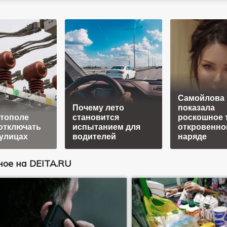
Самойлова
Почему лето
показала
стополе
становится
роскошное 
отключать
испытанием для
откровенно
 улицах
водителей
наряде
ое на DEITA.RU