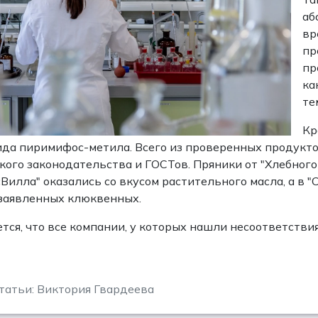
аб
вр
пр
пр
ка
те
Кр
да пиримифос-метила. Всего из проверенных продукт
кого законодательства и ГОСТов. Пряники от "Хлебного
сВилла" оказались со вкусом растительного масла, а в 
заявленных клюквенных.
тся, что все компании, у которых нашли несоответстви
татьи: Виктория Гвардеева