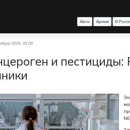
Авто
Армия
В Росс
абря 2024, 01:00
цероген и пестициды:
яники
Эк
ма
пр
NE
Та