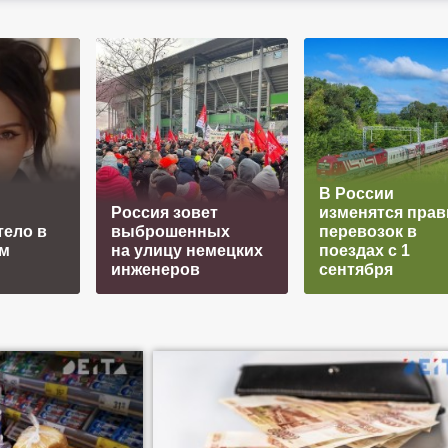
В России
Россия зовет
изменятся прав
тело в
выброшенных
перевозок в
м
на улицу немецких
поездах с 1
инженеров
сентября