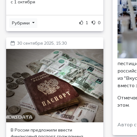
с 1 октября
1
0
Рубрики
30 сентября 2025, 15:30
пестици
российс
из "Вку
вместо 
Отмечае
этом.
Автор с
В России предложили ввести
финансовый паспорт гражданина