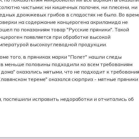
солютно чистыми: ни кишечных палочек, ни плесени, ни
едных дрожжевых грибов в сладостях не было. Во врем
оверки на содержание канцерогена акриламида не
ошел по показаниям товар "Русские пряники". Такой
нцероген появляется при обработке высокой
мпературой высокоуглеводной продукции.
оме того, в пряниках марки "Полет" нашли следы
ов меньше половины подходили ко всем требованиям
 дома" оказались мятыми, что не подходит к требования
"Славянском тереме" оказался сюрприз - мятные пряники
я, поспешили исправить недоработки и отчитались об