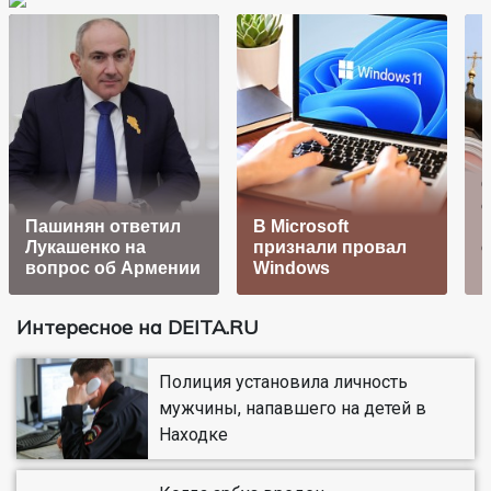
Пашинян ответил
В Microsoft
Лукашенко на
признали провал
о
вопрос об Армении
Windows
Интересное на DEITA.RU
Полиция установила личность
мужчины, напавшего на детей в
Находке