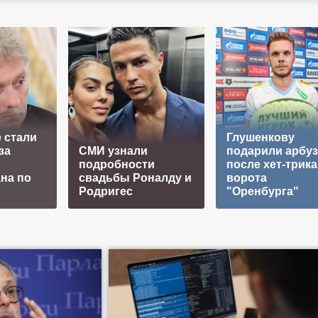
 стали
Глушенкову
за
СМИ узнали
подарили арбуз
подробности
после хет-трика
на по
свадьбы Роналду и
ворота
Родригес
"Оренбурга"