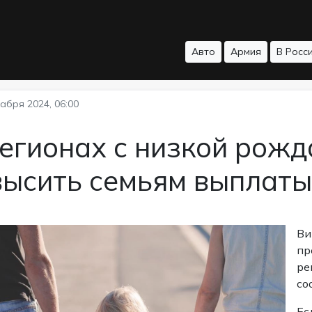
Авто
Армия
В Росс
абря 2024, 06:00
егионах с низкой рожд
высить семьям выплаты
Ви
пр
ре
со
Ес