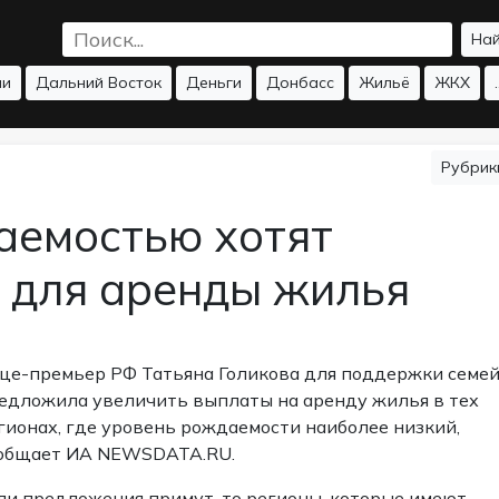
На
ии
Дальний Восток
Деньги
Донбасс
Жильё
ЖКХ
.
Рубри
аемостью хотят
 для аренды жилья
це-премьер РФ Татьяна Голикова для поддержки семе
едложила увеличить выплаты на аренду жилья в тех
гионах, где уровень рождаемости наиболее низкий,
общает ИА NEWSDATA.RU.
ли предложения примут, то регионы, которые имеют