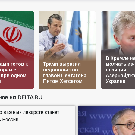
В Кремле не
амп готов к
Трамп выразил
молчать из-
орам с
недовольство
позиции
 при одном
главой Пентагона
Азербайджа
и
Питом Хегсетом
Украине
ое на DEITA.RU
 важных лекарств станет
 России