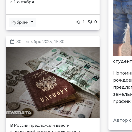
с 1 октября
1
0
Рубрики
30 сентября 2025, 15:30
студент
Напомни
рождаем
предлаг
земельн
график 
Автор с
В России предложили ввести
финансовый паспорт гражданина