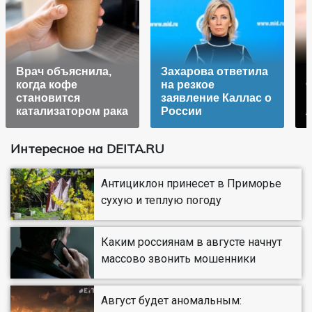
Врач объяснила,
Захарова ответила
К
когда кофе
на резкое
становится
заявление Каллас о
катализатором рака
России
Интересное на DEITA.RU
Антициклон принесет в Приморье
сухую и теплую погоду
Каким россиянам в августе начнут
массово звонить мошенники
Август будет аномальным: