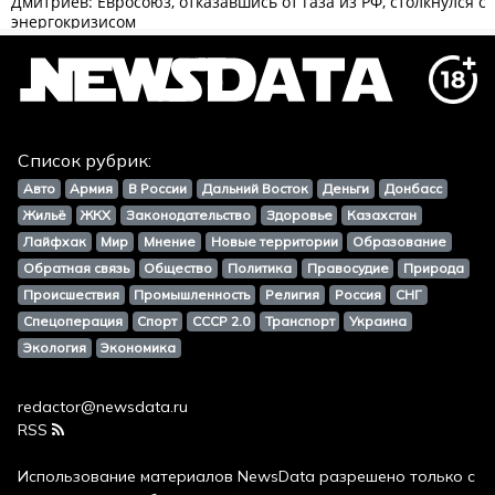
Список рубрик:
Авто
Армия
В России
Дальний Восток
Деньги
Донбасс
Жильё
ЖКХ
Законодательство
Здоровье
Казахстан
Лайфхак
Мир
Мнение
Новые территории
Образование
Обратная связь
Общество
Политика
Правосудие
Природа
Происшествия
Промышленность
Религия
Россия
СНГ
Спецоперация
Спорт
СССР 2.0
Транспорт
Украина
Экология
Экономика
redactor@newsdata.ru
RSS
Использование материалов
NewsData
разрешено только с