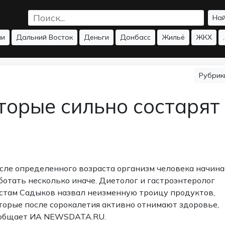
На
ии
Дальний Восток
Деньги
Донбасс
Жильё
ЖКХ
.
Рубри
торые сильно состарят
сле определенного возраста организм человека начина
ботать несколько иначе. Диетолог и гастроэнтеролог
стам Садыков назвал неизменную троицу продуктов,
торые после сорокалетия активно отнимают здоровье,
общает ИА NEWSDATA.RU.