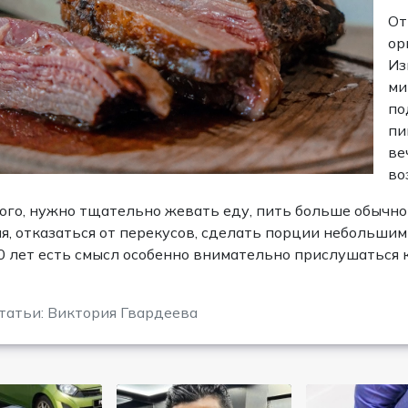
От
ор
Из
ми
по
пи
ве
во
ого, нужно тщательно жевать еду, пить больше обычной
я, отказаться от перекусов, сделать порции небольшим
0 лет есть смысл особенно внимательно прислушаться к
татьи: Виктория Гвардеева