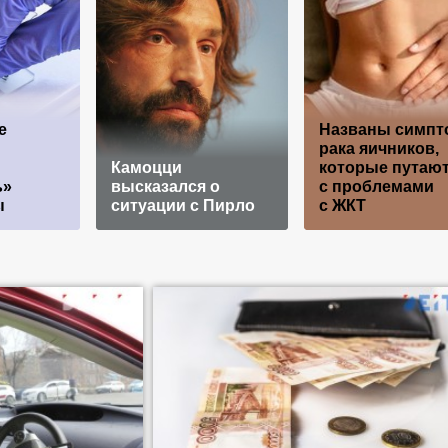
е
Названы симп
рака яичников,
Камоцци
которые путаю
ь»
высказался о
с проблемами
ы
ситуации с Пирло
с ЖКТ