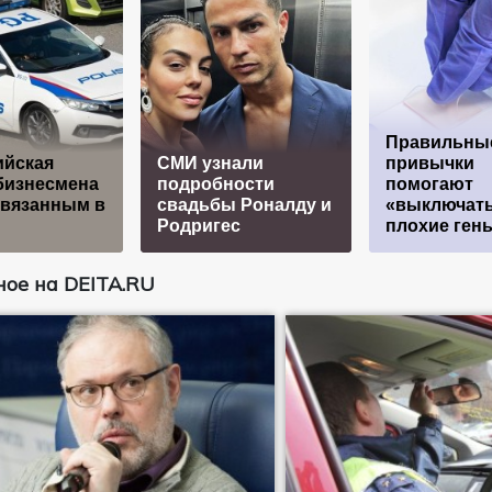
Правильны
ийская
СМИ узнали
привычки
бизнесмена
подробности
помогают
связанным в
свадьбы Роналду и
«выключат
Родригес
плохие ген
ое на DEITA.RU