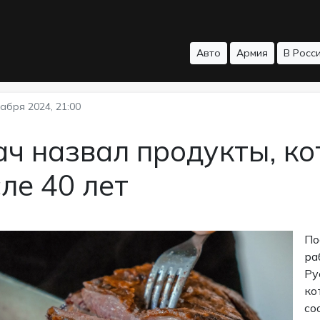
Авто
Армия
В Росс
абря 2024, 21:00
ч назвал продукты, ко
ле 40 лет
По
ра
Ру
ко
со