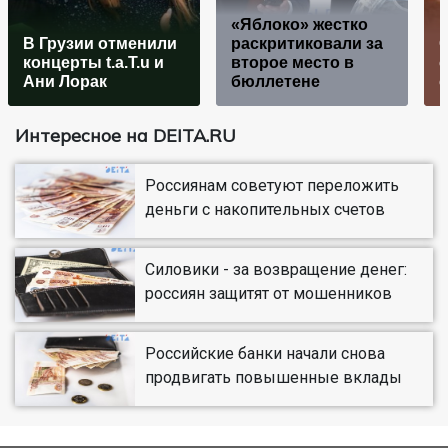
«Яблоко» жестко
В Грузии отменили
раскритиковали за
С
концерты t.a.T.u и
второе место в
с
Ани Лорак
бюллетене
с
Интересное на DEITA.RU
Россиянам советуют переложить
деньги с накопительных счетов
Силовики - за возвращение денег:
россиян защитят от мошенников
Российские банки начали снова
продвигать повышенные вклады