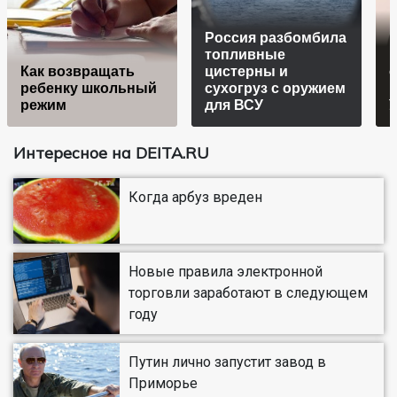
Россия разбомбила
топливные
Как возвращать
цистерны и
о
ребенку школьный
сухогруз с оружием
режим
для ВСУ
Интересное на DEITA.RU
Когда арбуз вреден
Новые правила электронной
торговли заработают в следующем
году
Путин лично запустит завод в
Приморье