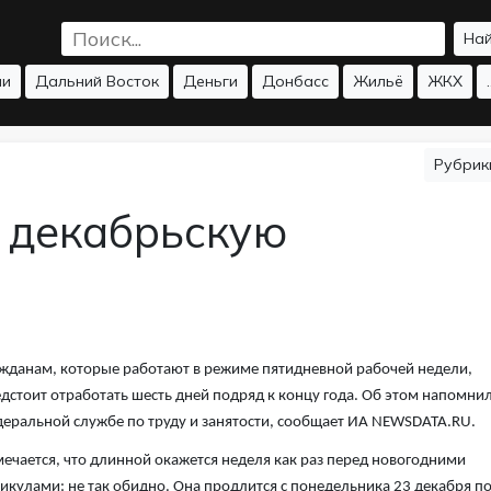
На
ии
Дальний Восток
Деньги
Донбасс
Жильё
ЖКХ
.
Рубри
 декабрьскую
жданам, которые работают в режиме пятидневной рабочей недели,
дстоит отработать шесть дней подряд к концу года. Об этом напомнил
еральной службе по труду и занятости, сообщает ИА NEWSDATA.RU.
ечается, что длинной окажется неделя как раз перед новогодними
икулами: не так обидно. Она продлится с понедельника 23 декабря п