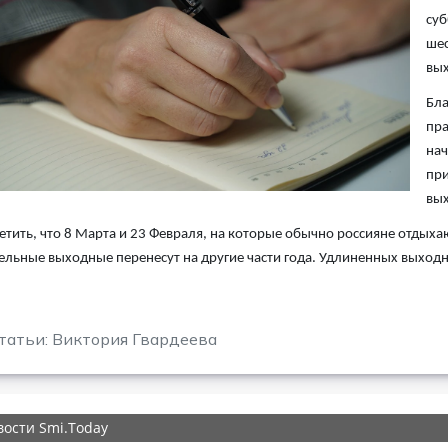
суб
шес
вых
Бла
пра
нач
при
вых
етить, что 8 Марта и 23 Февраля, на которые обычно россияне отдыха
льные выходные перенесут на другие части года. Удлиненных выходн
.
татьи: Виктория Гвардеева