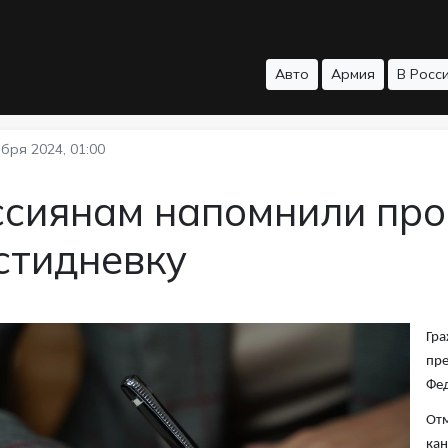
Авто
Армия
В Росс
бря 2024, 01:00
ссиянам напомнили про
стидневку
Гра
пре
Фед
Отм
кан