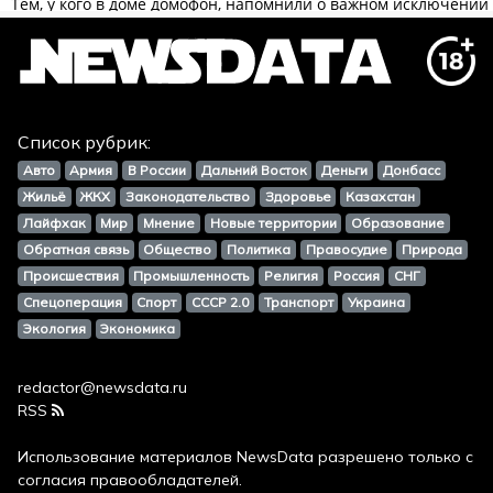
Список рубрик:
Авто
Армия
В России
Дальний Восток
Деньги
Донбасс
Жильё
ЖКХ
Законодательство
Здоровье
Казахстан
Лайфхак
Мир
Мнение
Новые территории
Образование
Обратная связь
Общество
Политика
Правосудие
Природа
Происшествия
Промышленность
Религия
Россия
СНГ
Спецоперация
Спорт
СССР 2.0
Транспорт
Украина
Экология
Экономика
redactor@newsdata.ru
RSS
Использование материалов
NewsData
разрешено только с
согласия правообладателей.