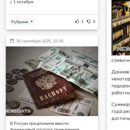
с 1 октября
1
0
Рубрики
30 сентября 2025, 15:30
сливочн
Данная 
некотор
подорож
работни
Суммиру
года ре
достичь
В России предложили ввести
финансовый паспорт гражданина