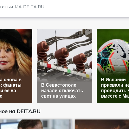
татьи: ИА DEITA.RU
а снова в
В Испании
: фанаты
В Севастополе
призвали н
и ее на
начали отключать
проводить 
е
свет на улицах
вместе с М
ое на DEITA.RU