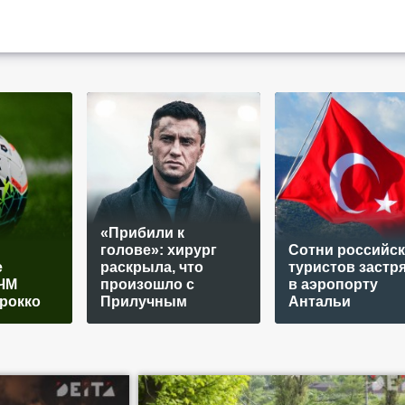
«Прибили к
голове»: хирург
Сотни российск
е
раскрыла, что
туристов застр
ЧМ
произошло с
в аэропорту
арокко
Прилучным
Антальи