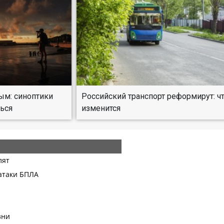
ым: синоптики
Российский транспорт реформирут: ч
ться
изменится