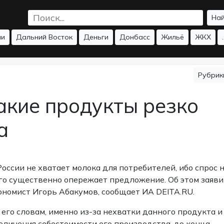
На
ии
Дальний Восток
Деньги
Донбасс
Жильё
ЖКХ
.
Рубри
акие продукты резко
а
России не хватает молока для потребителей, ибо спрос 
го существенно опережает предложение. Об этом заяви
ономист Игорь Абакумов,
сообщает
ИА DEITA.RU.
 его словам, именно из-за нехватки данного продукта и
еличения себестоимости его производства, до конца