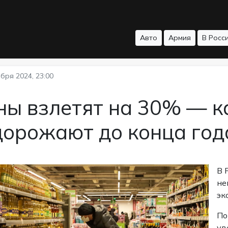
Авто
Армия
В Росс
бря 2024, 23:00
ны взлетят на 30% — к
дорожают до конца год
В 
не
эк
По
ув