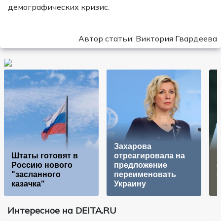
демографических кризис.
Автор статьи: Виктория Гвардеева
Захарова
Штаты готовят в
отреагировала на
Россию нового
предложение
"засланного
переименовать
б
казачка"
Украину
Интересное на DEITA.RU