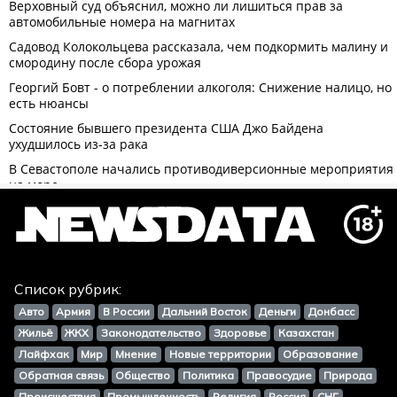
Список рубрик:
Авто
Армия
В России
Дальний Восток
Деньги
Донбасс
Жильё
ЖКХ
Законодательство
Здоровье
Казахстан
Лайфхак
Мир
Мнение
Новые территории
Образование
Обратная связь
Общество
Политика
Правосудие
Природа
Происшествия
Промышленность
Религия
Россия
СНГ