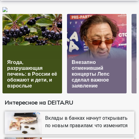
Ягода,
Внезапно
разрушающая
отменивший
"
печень: в России её
концерты Лепс
обожают и дети, и
сделал важное
у
взрослые
заявление
в
Интересное на DEITA.RU
Вклады в банках начнут открывать
по новым правилам: что изменится