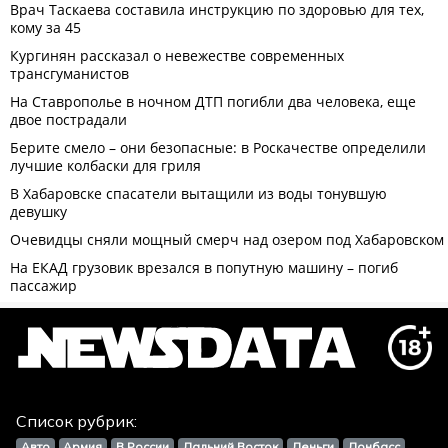
Список рубрик:
Авто
Армия
В России
Дальний Восток
Деньги
Донбасс