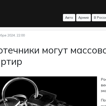
Авто
Армия
В Росс
бря 2024, 22:00
течники могут массов
артир
Ро
ве
эк
По
жи