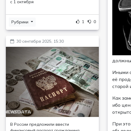
с 1 октября
1
0
Рубрики
30 сентября 2025, 15:30
должны 
Иными с
её прод
старой 
Как зам
ибо цен
открыто
При это
В России предложили ввести
финансовый паспорт гражданина
объявле