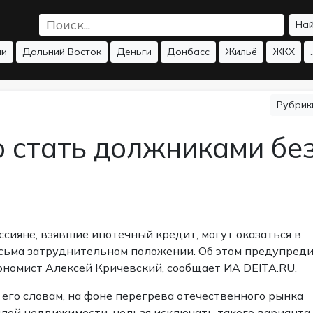
На
ии
Дальний Восток
Деньги
Донбасс
Жильё
ЖКХ
.
Рубри
о стать должниками бе
ссияне, взявшие ипотечный кредит, могут оказаться в
сьма затруднительном положении. Об этом предупред
ономист Алексей Кричевский,
сообщает
ИА DEITA.RU.
 его словам, на фоне перегрева отечественного рынка
лой недвижимости, нельзя исключать такого варианта