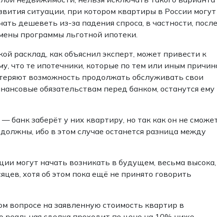
звития ситуации, при котором квартиры в России могут
чать дешеветь из-за падения спроса, в частности, посл
мены программы льготной ипотеки.
кой расклад, как объяснил эксперт, может привести к
му, что те ипотечники, которые по тем или иным причин
теряют возможность продолжать обслуживать свои
нансовые обязательствам перед банком, останутся ему
— банк заберёт у них квартиру, но так как он не сможе
 должны, ибо в этом случае останется разница между
ации могут начать возникать в будущем, весьма высока,
цев, хотя об этом пока ещё не принято говорить
ом вопросе на заявленную стоимость квартир в
то реальная сделка проходит по цене на 10% ниже