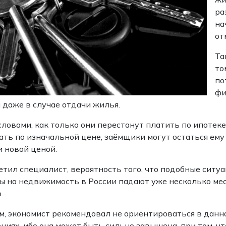
ра
на
от
Та
то
по
фи
даже в случае отдачи жилья.
ловами, как только они перестанут платить по ипотеке 
ать по изначальной цене, заёмщики могут остаться ему
и новой ценой.
етил специалист, вероятность того, что подобные ситу
ы на недвижимость в России падают уже несколько меся
.
м, экономист рекомендовал не ориентироваться в данн
ниях, ибо она может быть сильно завышена, при том, ч