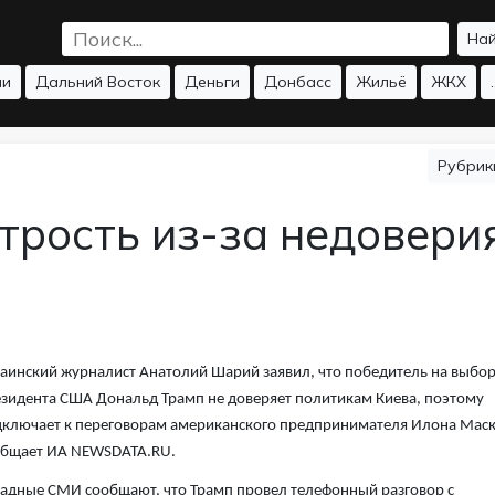
На
ии
Дальний Восток
Деньги
Донбасс
Жильё
ЖКХ
.
Рубри
трость из-за недовери
аинский журналист Анатолий Шарий заявил, что победитель на выбо
зидента США Дональд Трамп не доверяет политикам Киева, поэтому
ключает к переговорам американского предпринимателя Илона Маск
общает ИА NEWSDATA.RU.
адные СМИ сообщают, что Трамп провел телефонный разговор с