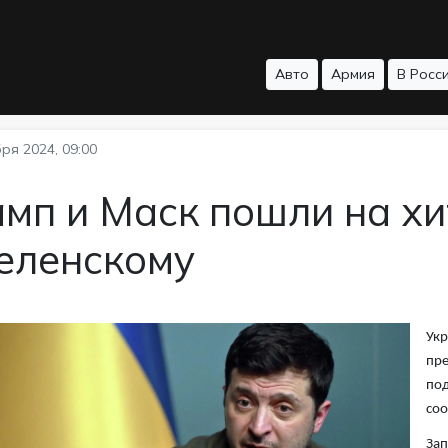
Авто
Армия
В Росс
ря 2024, 09:00
мп и Маск пошли на хи
Зеленскому
Укр
пре
под
со
Зап