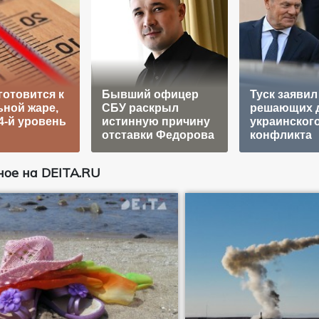
готовится к
Бывший офицер
Туск заявил
ной жаре,
СБУ раскрыл
решающих 
4-й уровень
истинную причину
украинског
отставки Федорова
конфликта
ое на DEITA.RU