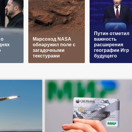
Путин отметил
 о
Марсоход NASA
важность
днях
обнаружил поле с
расширения
о
загадочными
географии Игр
текстурами
будущего