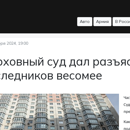
Авто
Армия
В Росс
ря 2024, 19:00
ховный суд дал разъяс
следников весомее
Час
Суд
пре
Как
под