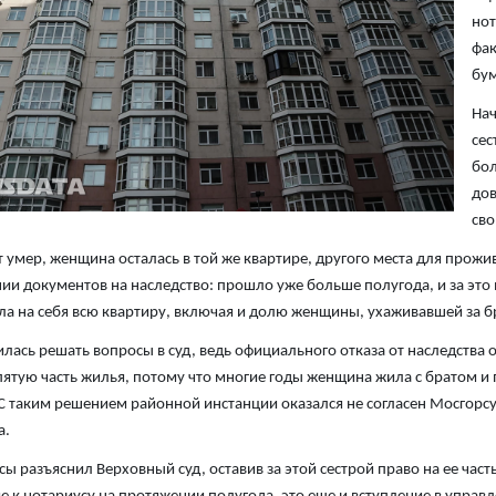
нот
фак
бум
Нач
сес
бол
дов
сво
т умер, женщина осталась в той же квартире, другого места для прожив
и документов на наследство: прошло уже больше полугода, и за это в
а на себя всю квартиру, включая и долю женщины, ухаживавшей за б
илась решать вопросы в суд, ведь официального отказа от наследства он
пятую часть жилья, потому что многие годы женщина жила с братом и по
С таким решением районной инстанции оказался не согласен Мосгорсуд,
а.
сы разъяснил Верховный суд, оставив за этой сестрой право на ее час