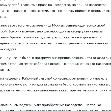
ариусу, чтобы заявить о праве на наследство, но принял наследство
тически, равен в правах с теми, кто к нотариусу пришел и оформил вс
аги.
алось все с того, что жительница Москвы решила судиться со своей
трой. Всего их в семье было шестеро, одна из сестер ухаживала за
ьным братом, жила у него дома, распоряжалась его деньгами по
еренности, но тратила и свои: например, отремонтировала жилье из
их средств.
ания у нее не было. К нотариусу она пришла поздно, и тот отказал ей 
ремя старшая сестра собрала с остальных родных отказы от наследст
ратом.
а не делала. Районный суд с ней согласился, отметив, что у нее есть
могала ему, а от наследства отказа не было, соответственно, она его
 заявив, что то, что женщина живет в квартире, не говорит о приняти
ть жилья. Там подчеркнули: приобретение наследства – не только