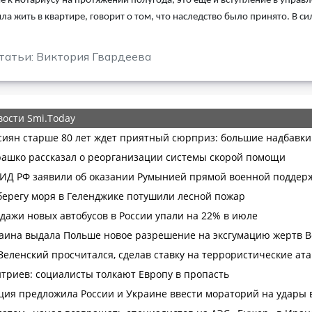
 к нотариусу на протяжении полугода, это еще и вступление в управл
а жить в квартире, говорит о том, что наследство было принято. В си
татьи: Виктория Гвардеева