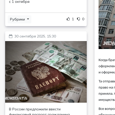
с 1 октября
1
0
Рубрики
30 сентября 2025, 15:30
Когда бра
оформлени
и оформил
Та отправ
право на 
приняла. 
имуществ
В России предложили ввести
Все вопро
финансовый паспорт гражданина