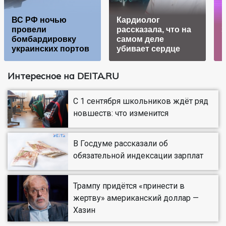
ВС РФ ночью
Кардиолог
провели
рассказала, что на
бомбардировку
самом деле
н
украинских портов
убивает сердце
Интересное на DEITA.RU
С 1 сентября школьников ждёт ряд
новшеств: что изменится
В Госдуме рассказали об
обязательной индексации зарплат
Трампу придётся «принести в
жертву» американский доллар —
Хазин