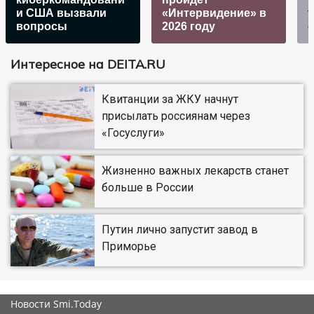
и США вызвали
«Интервидение» в
вопросы
2026 году
с
Интересное на DEITA.RU
Квитанции за ЖКУ начнут
присылать россиянам через
«Госуслуги»
Жизненно важных лекарств станет
больше в России
Путин лично запустит завод в
Приморье