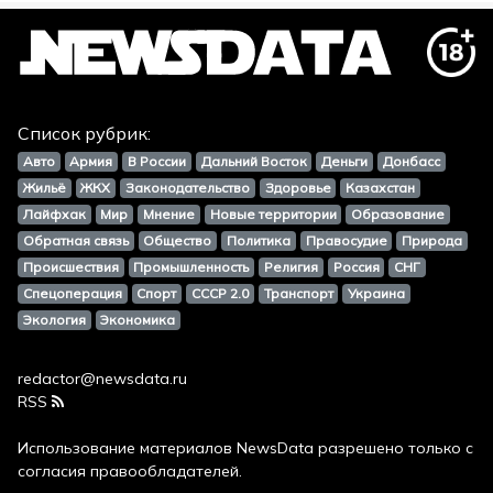
Список рубрик:
Авто
Армия
В России
Дальний Восток
Деньги
Донбасс
Жильё
ЖКХ
Законодательство
Здоровье
Казахстан
Лайфхак
Мир
Мнение
Новые территории
Образование
Обратная связь
Общество
Политика
Правосудие
Природа
Происшествия
Промышленность
Религия
Россия
СНГ
Спецоперация
Спорт
СССР 2.0
Транспорт
Украина
Экология
Экономика
redactor@newsdata.ru
RSS
Использование материалов
NewsData
разрешено только с
согласия правообладателей.