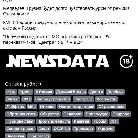
Список рубрик:
Авто
Армия
В России
Дальний Восток
Деньги
Донбасс
Жильё
ЖКХ
Законодательство
Здоровье
Казахстан
Лайфхак
Мир
Мнение
Новые территории
Образование
Обратная связь
Общество
Политика
Правосудие
Природа
Происшествия
Промышленность
Религия
Россия
СНГ
Спецоперация
Спорт
СССР 2.0
Транспорт
Украина
Экология
Экономика