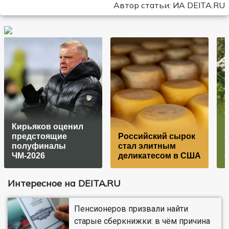
Автор статьи: ИА DEITA.RU
Кирьяков оценил
В
предстоящие
Российский сырок
б
полуфиналы
стал элитным
ЧМ-2026
деликатесом в США
Интересное на DEITA.RU
Пенсионеров призвали найти
старые сберкнижки: в чём причина