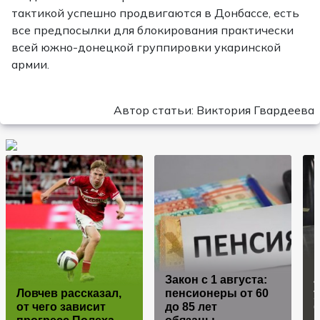
тактикой успешно продвигаются в Донбассе, есть
все предпосылки для блокирования практически
всей южно-донецкой группировки укаринской
армии.
Автор статьи: Виктория Гвардеева
Н
Закон с 1 августа:
Ловчев рассказал,
пенсионеры от 60
от чего зависит
до 85 лет