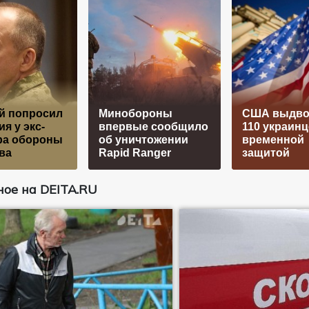
й попросил
Минобороны
США выдво
я у экс-
впервые сообщило
110 украинц
ра обороны
об уничтожении
временной
ва
Rapid Ranger
защитой
ое на DEITA.RU