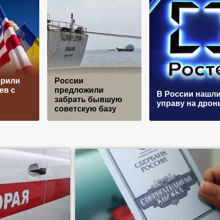
рили
России
ев с
предложили
В России нашл
забрать бывшую
управу на дрон
советскую базу