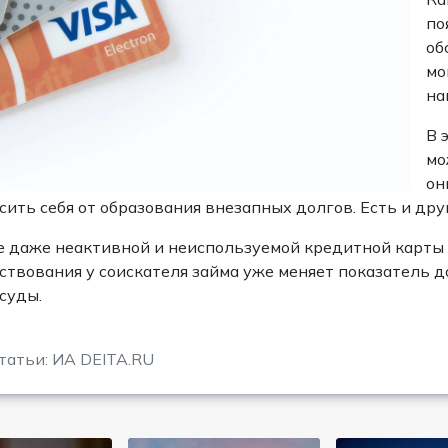
по
об
мо
на
В 
мо
он
сить себя от образования внезапных долгов. Есть и дру
 даже неактивной и неиспользуемой кредитной карты 
ствования у соискателя займа уже меняет показатель д
суды.
татьи: ИА DEITA.RU