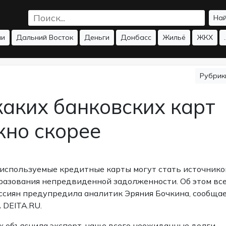
На
ии
Дальний Восток
Деньги
Донбасс
Жильё
ЖКХ
.
Рубри
каких банковских карт
жно скорее
используемые кредитные карты могут стать источнико
разования непредвиденной задолженности. Об этом вс
ссиян предупредила аналитик Эряния Бочкина,
сообща
 DEITA.RU.
к объяснила эксперт, чаще всего неожиданные долги