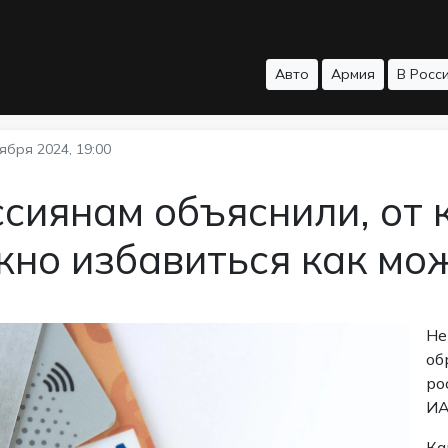
Авто
Армия
В Росс
ября 2024, 19:00
сиянам объяснили, от 
жно избавиться как мо
Не
об
ро
ИА
Ка