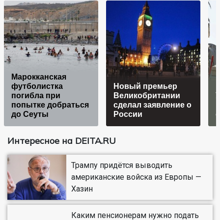
Марокканская
футболистка
Новый премьер
погибла при
Великобритании
У
попытке добраться
сделал заявление о
н
до Сеуты
России
Интересное на DEITA.RU
Трампу придётся выводить
американские войска из Европы —
Хазин
Каким пенсионерам нужно подать