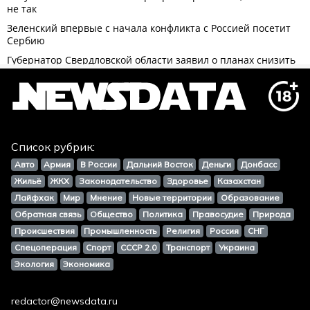
Список рубрик:
Авто
Армия
В России
Дальний Восток
Деньги
Донбасс
Жильё
ЖКХ
Законодательство
Здоровье
Казахстан
Лайфхак
Мир
Мнение
Новые территории
Образование
Обратная связь
Общество
Политика
Правосудие
Природа
Происшествия
Промышленность
Религия
Россия
СНГ
Спецоперация
Спорт
СССР 2.0
Транспорт
Украина
Экология
Экономика
redactor@newsdata.ru