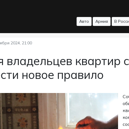
Авто
Армия
В Росс
ября 2024, 21:00
 владельцев квартир 
сти новое правило
Со
об
кв
ко
со