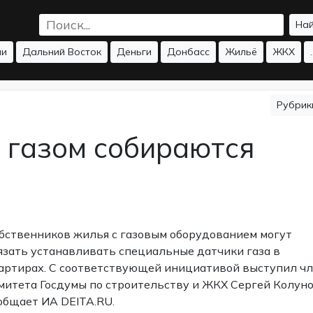
На
ии
Дальний Восток
Деньги
Донбасс
Жильё
ЖКХ
.
Рубри
с газом собираются
бственников жилья с газовым оборудованием могут
язать устанавливать специальные датчики газа в
артирах. С соответствующей инициативой выступил ч
митета Госдумы по строительству и ЖКХ Сергей Колуно
общает ИА DEITA.RU.