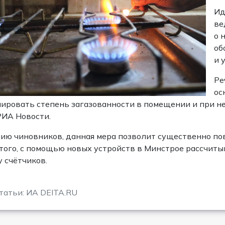
Ид
ве
о 
об
и 
Ре
ос
ировать степень загазованности в помещении и при н
ИА Новости.
ию чиновников, данная мера позволит существенно по
того, с помощью новых устройств в Минстрое рассчит
у счётчиков.
татьи: ИА DEITA.RU