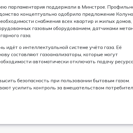
ею парламентария поддержали в Минстрое. Профильн
домство концептуально одобрило предложение Колун
необходимости снабжения всех квартир и жилых домов,
орудованных газовым оборудованием, датчиками мета
угарного газа.
чь идёт о интеллектуальной системе учёта газа. Её
нову составляют газоанализаторы, которые могут
еобходимости автоматически отключать подачу ресурса
высить безопасность при пользовании бытовым газом.
ывают усилить контроль за вмешательством потребите