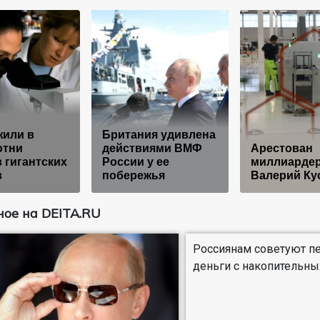
жили в
Британия удивлена
отни
действиями ВМФ
Арестован
 гигантских
России у ее
миллиарде
в
побережья
Валерий Ку
ое на DEITA.RU
Россиянам советуют п
деньги с накопительны