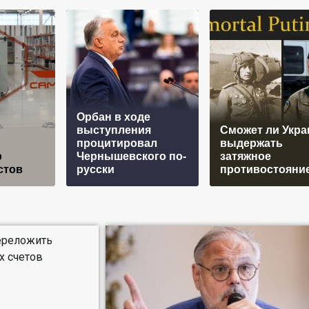
Орбан в ходе
выступления
Сможет ли Укра
процитировал
выдержать
р
Чернышевского по-
затяжное
стов
русски
противостояни
ереложить
х счетов