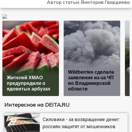
Автор статьи: Виктория Гвардеева
Wildberries cделала
Жителей ХМАО
заявление из-за ЧП
предупредили о
во Владимирской
ядовитых арбузах
области
Интересное на DEITA.RU
Силовики - за возвращение денег:
россиян защитят от мошенников