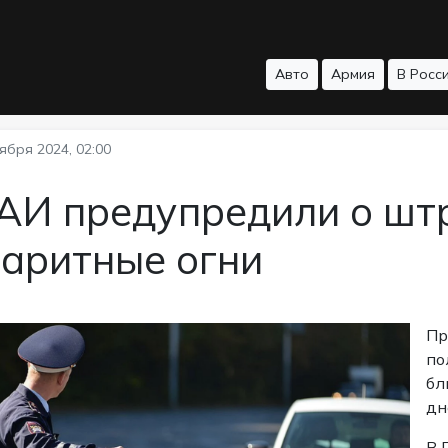
Авто
Армия
В Росс
ября 2024, 02:00
ГАИ предупредили о шт
баритные огни
Пр
по
бл
дн
В 