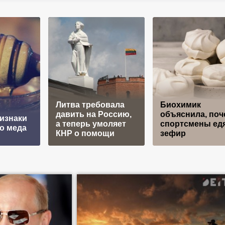
Литва требовала
Биохимик
давить на Россию,
объяснила, поч
изнаки
а теперь умоляет
спортсмены ед
о меда
КНР о помощи
зефир