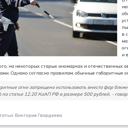
не
об
ус
пы
в 
ма
ог
и 
ого, на некоторых старых иномарках и отечественных 
ами. Однако согласно правилам, обычные габаритные о
ритные огни запрещено использовать вместо фар ближн
 по статье 12.20 КоАП РФ в размере 500 рублей, - говор
татьи: Виктория Гвардеева