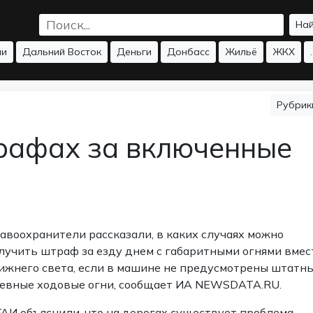
На
ии
Дальний Восток
Деньги
Донбасс
Жильё
ЖКХ
.
Рубри
рафах за включенные
авоохранители рассказали, в каких случаях можно
лучить штраф за езду днем с габаритными огнями вмес
ижнего света, если в машине не предусмотрены штатн
евные ходовые огни, сообщает ИА NEWSDATA.RU.
ГАИ объяснили, что на дорогах существует проблема