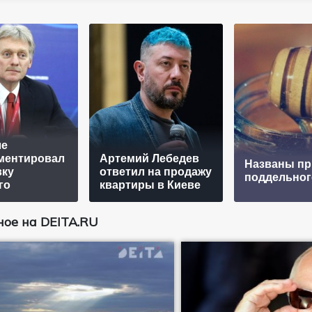
ле
ментировал
Артемий Лебедев
Названы пр
вку
ответил на продажу
поддельног
го
квартиры в Киеве
ое на DEITA.RU