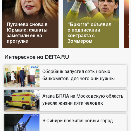
Пугачева снова в
"Брюгге" объявил
Юрмале: фанаты
о подписании
заметили ее на
контракта с
З
прогулке
Зоммером
Интересное на DEITA.RU
Сбербанк запустил сеть новых
банкоматов: для чего они нужны
Атака БПЛА на Московскую область
унесла жизни пяти человек
В Сибири появится новый город