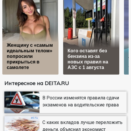
Женщину с «самым
идеальным телом»
Кого оставят без
попросили
бензина из-за
Л
прикрыться в
новых правил на
самолете
АЗС с 1 августа
т
Интересное на DEITA.RU
В России изменятся правила сдачи
экзаменов на водительские права
С каких вкладов лучше переложить
деньги, объяснил экономист