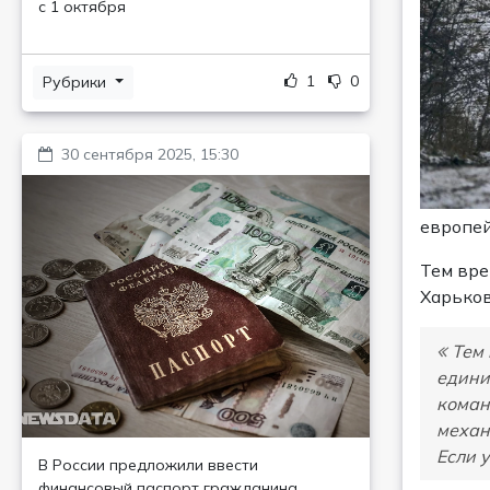
с 1 октября
1
0
Рубрики
30 сентября 2025, 15:30
европей
Тем вре
Харьков
Тем 
едини
коман
механ
Если 
В России предложили ввести
финансовый паспорт гражданина