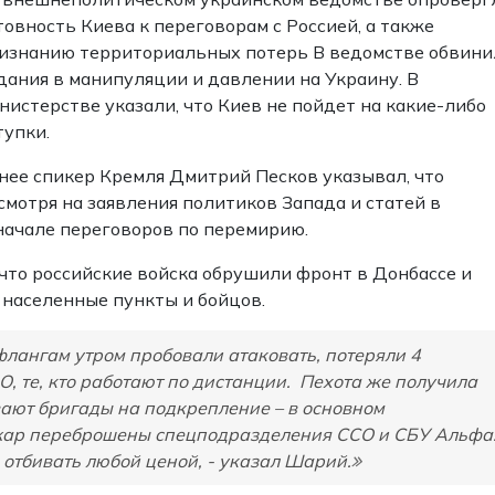
товность Киева к переговорам с Россией, а также
изнанию территориальных потерь В ведомстве обвини
дания в манипуляции и давлении на Украину. В
нистерстве указали, что Киев не пойдет на какие-либо
тупки.
нее спикер Кремля Дмитрий Песков указывал, что
смотря на заявления политиков Запада и статей в
 начале переговоров по перемирию.
то российские войска обрушили фронт в Донбассе и
 населенные пункты и бойцов.
флангам утром пробовали атаковать, потеряли 4
О, те, кто работают по дистанции. Пехота же получила
ают бригады на подкрепление – в основном
ожар переброшены спецподразделения ССО и СБУ Альфа
 отбивать любой ценой, - указал Шарий.