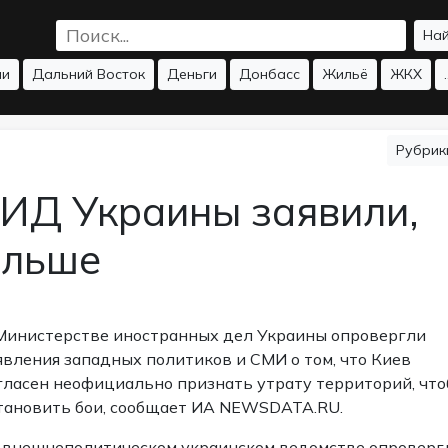
На
ии
Дальний Восток
Деньги
Донбасс
Жильё
ЖКХ
.
Рубри
МИД Украины заявили,
альше
Министерстве иностранных дел Украины опровергли
явления западных политиков и СМИ о том, что Киев
гласен неофициально признать утрату территорий, чт
тановить бои, сообщает ИА NEWSDATA.RU.
 внешнеполитическом украинском ведомстве опроверг