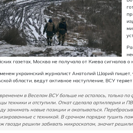
го
пр
из
ми
ус
Ра
не
ских газетах, Москва не получала от Киева сигналов о
менем украинский журналист Анатолий Шарий пишет, ч
ской области, ведут активное наступление, ВСУ теряет
временем в Веселом ВСУ больше не осталось, только по 
цы техники и отступили. Откат сделала артиллерия и ПВ
ду занимать новые позиции и окапываться. Перебрасыв
изированные с техникой. В срочном порядке тушить п
уж гвозди решили забивать микроскопом, значит решили