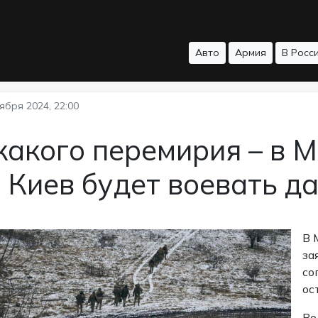
Авто
Армия
В Росс
ября 2024, 22:00
какого перемирия – в 
 Киев будет воевать д
В 
за
со
ос
Во