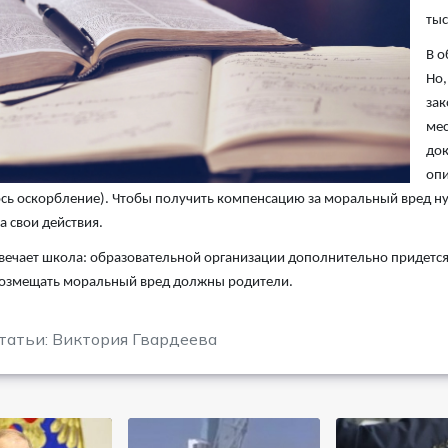
тыс
В о
Но,
зак
мес
док
опи
ь оскорбление). Чтобы получить компенсацию за моральный вред нужн
а свои действия.
твечает школа: образовательной организации дополнительно придется о
возмещать моральный вред должны родители.
татьи: Виктория Гвардеева