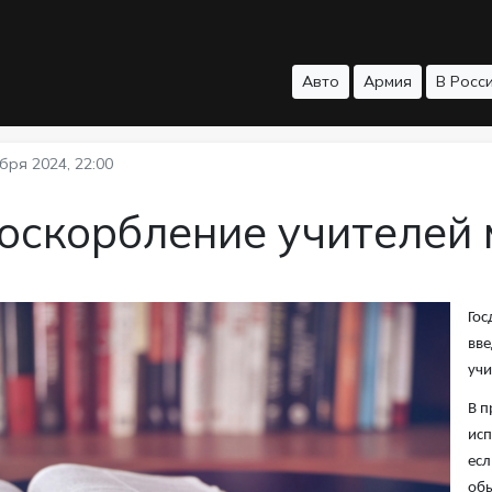
Авто
Армия
В Росс
бря 2024, 22:00
 оскорбление учителей
Гос
вве
учи
В п
исп
есл
обы