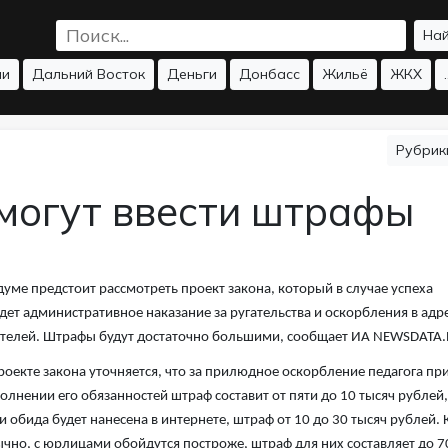
На
ии
Дальний Восток
Деньги
Донбасс
Жильё
ЖКХ
.
Рубри
 могут ввести штрафы
думе предстоит рассмотреть проект закона, который в случае успеха
дет административное наказание за ругательства и оскорбления в адр
телей. Штрафы будут достаточно большими, сообщает ИА NEWSDATA.
роекте закона уточняется, что за прилюдное оскорбление педагога пр
олнении его обязанностей штраф составит от пяти до 10 тысяч рублей,
и обида будет нанесена в интернете, штраф от 10 до 30 тысяч рублей. 
чно, с юрлицами обойдутся построже, штраф для них составляет до 7