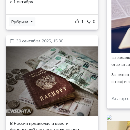
с 1 октября
1
0
Рубрики
30 сентября 2025, 15:30
выражалос
отвечать з
За него о
штраф и 
Автор с
В России предложили ввести
финансовый паспорт гражданина