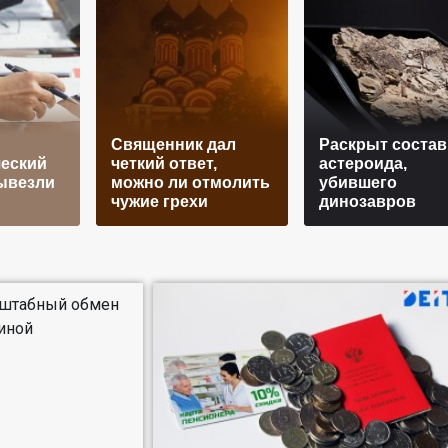
Священник дал
Раскрыт состав
еский
четкий ответ,
астероида,
ывезли
можно ли отмолить
убившего
чужие грехи
динозавров
сштабный обмен
иной