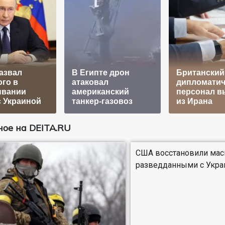
азвал
В Египте дрон
Британский
го в
атаковал
дипломатич
ывании
американский
персонал в
 Украиной
танкер-газовоз
из Ирана
ое на DEITA.RU
США восстановили ма
разведданными с Укра