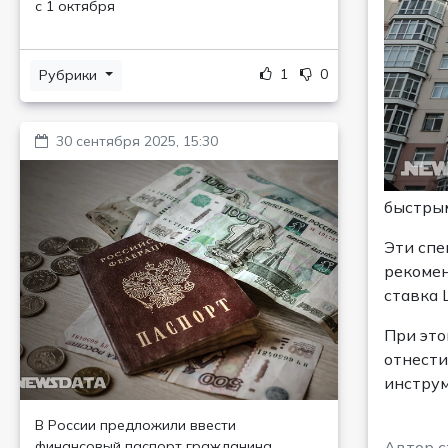
с 1 октября
1
0
Рубрики
30 сентября 2025, 15:30
быстрым
Эти спе
рекомен
ставка 
При это
отнести
инструм
В России предложили ввести
финансовый паспорт гражданина
Автор с