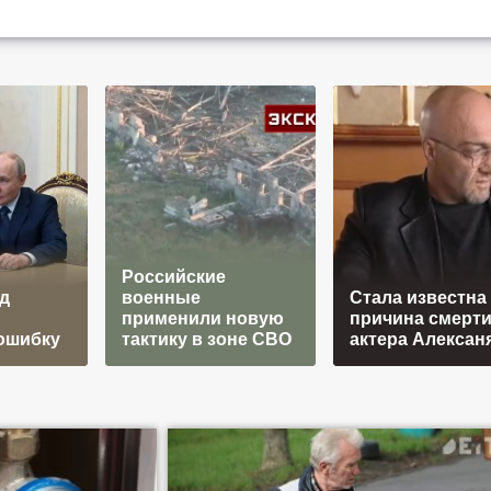
Российские
д
военные
Стала известна
применили новую
причина смерт
ошибку
тактику в зоне СВО
актера Алексан