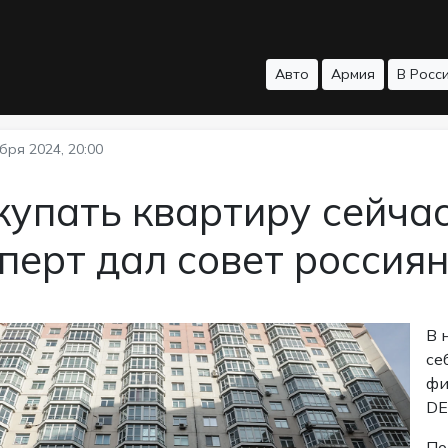
Авто
Армия
В Росс
бря 2024, 20:00
упать квартиру сейчас
перт дал совет россия
В 
се
фи
DE
По