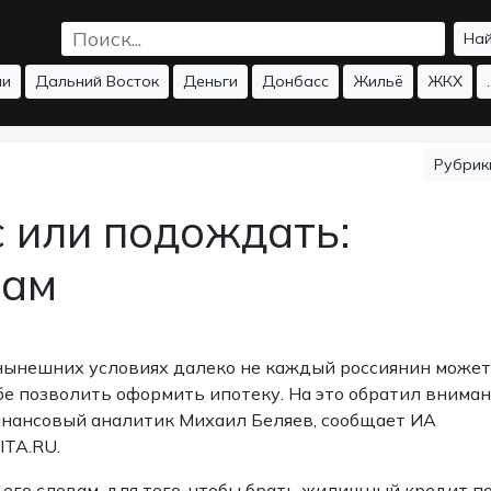
На
ии
Дальний Восток
Деньги
Донбасс
Жильё
ЖКХ
.
Рубри
 или подождать:
нам
нынешних условиях далеко не каждый россиянин может
бе позволить оформить ипотеку. На это обратил внима
нансовый аналитик Михаил Беляев,
сообщает
ИА
ITA.RU.
 его словам, для того, чтобы брать жилищный кредит п