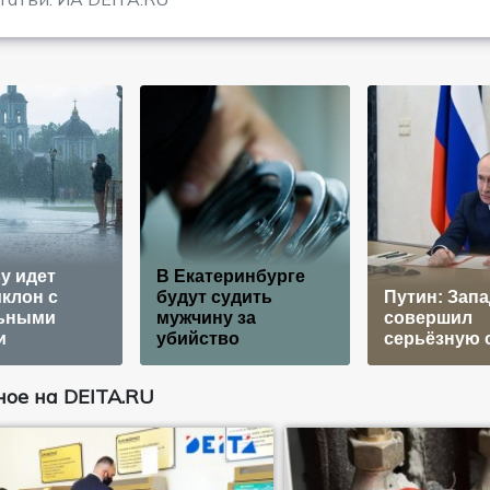
у идет
В Екатеринбурге
клон с
будут судить
Путин: Запа
ьными
мужчину за
совершил
и
убийство
серьёзную 
ое на DEITA.RU