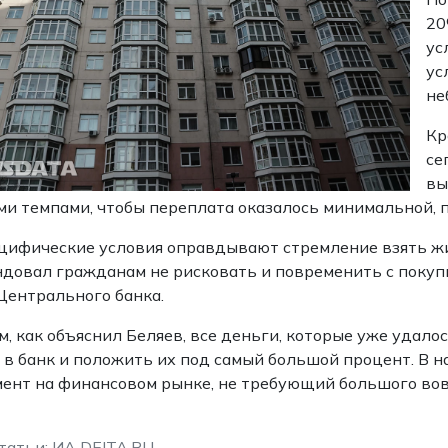
20
ус
ус
не
Кр
се
вы
и темпами, чтобы переплата оказалось минимальной, п
цифические условия оправдывают стремление взять жи
довал гражданам не рисковать и повременить с покупк
Центрального банка.
м, как объяснил Беляев, все деньги, которые уже удал
 в банк и положить их под самый большой процент. В 
ент на финансовом рынке, не требующий большого вов
татьи: ИА DEITA.RU