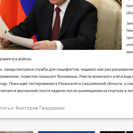
пот
сбо
Зам
Ген
сро
отп
арм
равятся в войска.
о, предусмотрена служба для пацифистов, недавно как раз расширил
прежними, повестки пришлют бумажные. Реестр воинского учета еще 
оду. Пока идет тестирование в Рязанской и Сахалинской области, а т
считается врученной спустя неделю после размещения на портале в ли
татьи: Виктория Гвардеева