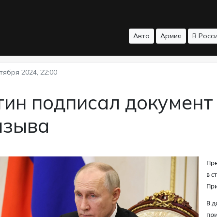
Авто
Армия
В Росс
тября 2024, 22:00
ин подписал документ 
изыва
Пре
в с
При
В д
при