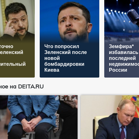
точно
Что попросил
Земфира*
Зеленский
Зеленский после
избавилась
новой
последней
шительный
бомбардировки
недвижимос
Киева
России
ое на DEITA.RU