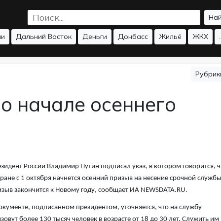
На
ии
Дальний Восток
Деньги
Донбасс
Жильё
ЖКХ
.
Рубри
о начале осеннего
зидент России Владимир Путин подписал указ, в котором говорится, ч
тране с 1 октября начнется осенний призыв на несение срочной службы
зыв закончится к Новому году, сообщает ИА NEWSDATA.RU.
окументе, подписанном президентом, уточняется, что на службу
зовут более 130 тысяч человек в возрасте от 18 до 30 лет. Служить им