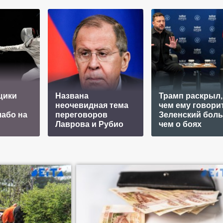
щики
Названа
Трамп раскрыл,
неочевидная тема
чем ему говори
лабо на
переговоров
Зеленский боль
Лаврова и Рубио
чем о боях