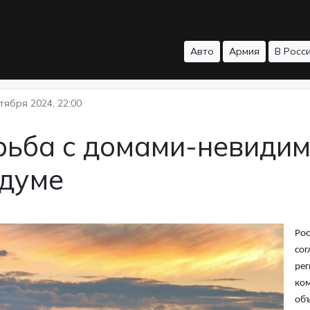
Авто
Армия
В Росс
тября 2024, 22:00
рьба с домами-невидим
сдуме
Рос
сог
рег
ком
объ