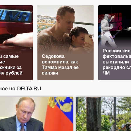
Российские
ы самые
Седокова
фехтоваль
ые
вспомнила, как
выступили
жники за
Тимма мазал ее
рекордно с
яч рублей
синяки
ЧМ
ое на DEITA.RU