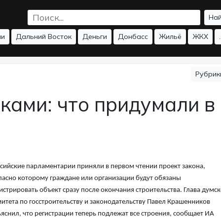
На
ии
Дальний Восток
Деньги
Донбасс
Жильё
ЖКХ
.
Рубри
ками: что придумали в
сийские парламентарии приняли в первом чтении проект закона,
ласно которому граждане или организации будут обязаны
истрировать объект сразу после окончания строительства. Глава думск
итета по госстроительству и законодательству Павел Крашенников
яснил, что регистрации теперь подлежат все строения, сообщает ИА