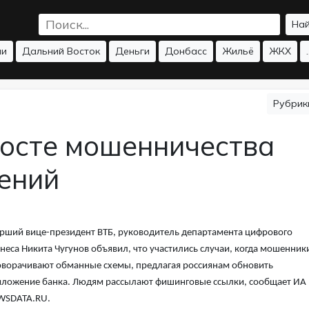
На
ии
Дальний Восток
Деньги
Донбасс
Жильё
ЖКХ
.
Рубри
росте мошенничества
ений
рший вице-президент ВТБ, руководитель департамента цифрового
неса Никита Чугунов объявил, что участились случаи, когда мошенник
ворачивают обманные схемы, предлагая россиянам обновить
ложение банка. Людям рассылают фишинговые ссылки, сообщает ИА
WSDATA.RU.