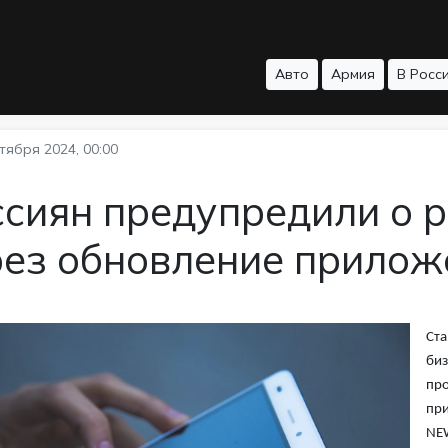
Авто
Армия
В Росс
тября 2024, 00:00
ссиян предупредили о 
рез обновление прилож
Ста
биз
про
при
NE