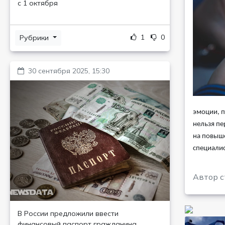
с 1 октября
1
0
Рубрики
30 сентября 2025, 15:30
эмоции, п
нельзя пе
на повыше
специалис
Автор с
В России предложили ввести
финансовый паспорт гражданина