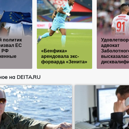
й политик
Удовлетвор
ризвал ЕС
адвокат
ь РФ
«Бенфика»
Заболотног
женные
арендовала экс-
высказалас
форварда «Зенита»
дисквалиф
ое на DEITA.RU