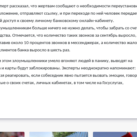
перт рассказал, что жертвам сообщают о необходимости переустанов
ложение, отправляют ссылку, и при переходе по ней человек передае
й доступ к своему личному банковскому онлайн-кабинету.
умышленникам больше ничего не нужно делать, чтобы забрать со сче
дства. Отмечается, что количество таких звонков за сентябрь выросло,
тавив около 10 процентов звонков в мессенджерах, а количество жал
клиентов банка выросло в шесть раз.
 этом злоумышленники умело вгоняют людей в панику, выводят на
ета и карты будут заблокированы. Эксперты неоднократно напоминают:
зя реагировать, если собеседник явно пытается вызвать эмоции, говор
 о своих счетах, личных кабинетах, в том числе на Госуслугах,