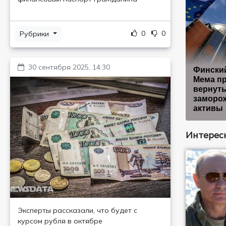
0
0
Рубрики
30 сентября 2025, 14:30
Фински
Мема п
вернут
заморо
активы
Интересн
Эксперты рассказали, что будет с
курсом рубля в октябре