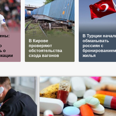
ены:
В Турции начал
В Кирове
обманывать
о
проверяют
россиян с
ь о
обстоятельства
бронирование
икации
схода вагонов
жилья