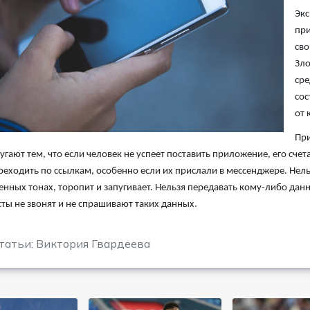
Экс
при
сво
Зло
сре
сос
от 
При
угают тем, что если человек не успеет поставить приложение, его сч
реходить по ссылкам, особенно если их прислали в мессенджере. Нель
нных тонах, торопит и запугивает. Нельзя передавать кому-либо данные
ты не звонят и не спрашивают таких данных.
татьи: Виктория Гвардеева