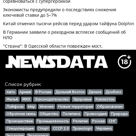
Список рубрик:
Авто
Армия
В России
Дальний Восток
Деньги
Донбасс
Жильё
ЖКХ
Законодательство
Здоровье
Казахстан
Лайфхак
Мир
Мнение
Новые территории
Образование
Обратная связь
Общество
Политика
Правосудие
Природа
Происшествия
Промышленность
Религия
Россия
СНГ
Спецоперация
Спорт
СССР 2.0
Транспорт
Украина
Экология
Экономика