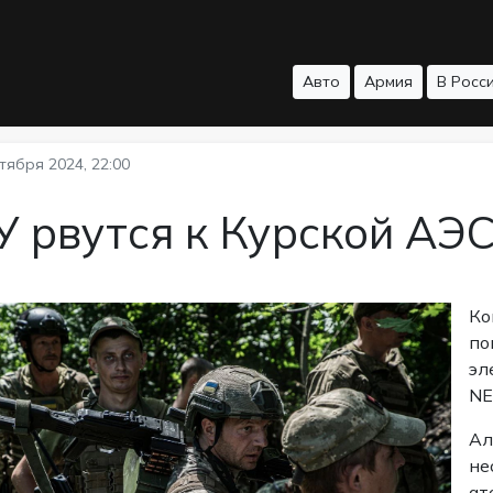
Авто
Армия
В Росс
тября 2024, 22:00
 рвутся к Курской АЭ
Ко
по
эл
NE
Ал
не
ат