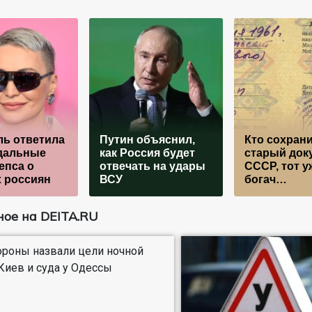
ль ответила
Путин объяснил,
Кто сохрани
дальные
как Россия будет
старый док
епса о
отвечать на удары
СССР, тот у
 россиян
ВСУ
богач…
ое на DEITA.RU
роны назвали цели ночной
 Киев и суда у Одессы