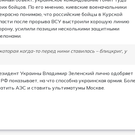
оих бойцов. По его мнению, киевские военачальники
екрасно понимаю, что российские бойцы в Курской
ласти после прорыва ВСУ выстроили хорошую линию
орону, усилили позиции несколькими защитными
елонами.
оторая когда-то перед ними ставилась – блицкриг, у
резидент Украины Владимир Зеленский лично одобряет
РФ показывает, на что способна украинская армия. Бол
ватить АЭС и ставить ультиматумы Москве.