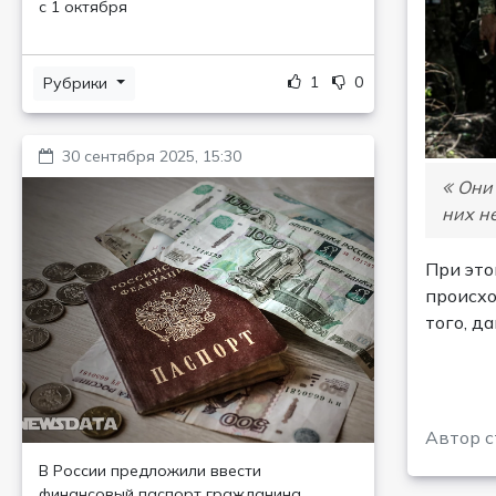
с 1 октября
1
0
Рубрики
30 сентября 2025, 15:30
Они 
них н
При это
происхо
того, д
Автор с
В России предложили ввести
финансовый паспорт гражданина