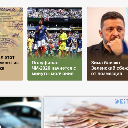
л этот
умент из
Полуфинал
Зима близко:
же
ЧМ-2026 начнется с
Зеленский сбеж
минуты молчания
от возмездия