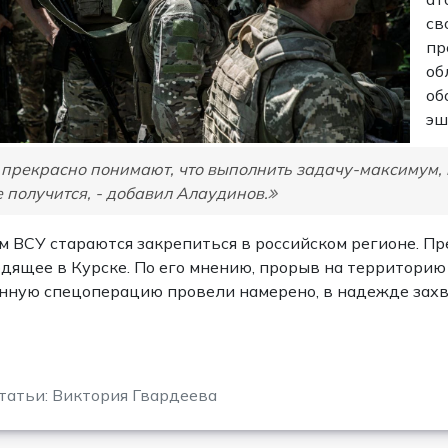
св
пр
об
об
эш
прекрасно понимают, что выполнить задачу-максимум, к
е получится, - добавил Алаудинов.
м ВСУ стараются закрепиться в российском регионе. П
дящее в Курске. По его мнению, прорыв на территорию 
анную спецоперацию провели намерено, в надежде зах
татьи: Виктория Гвардеева