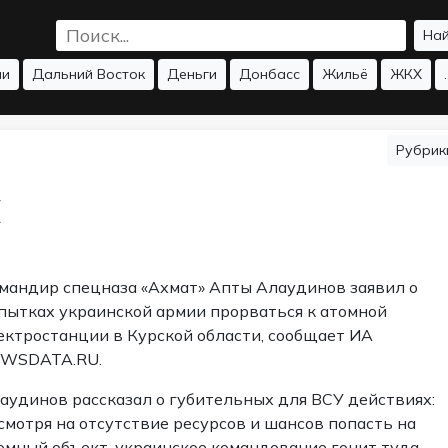
На
ии
Дальний Восток
Деньги
Донбасс
Жильё
ЖКХ
.
Рубри
С
мандир спецназа «Ахмат» Апты Алаудинов заявил о
пытках украинской армии прорваться к атомной
ектростанции в Курской области, сообщает ИА
WSDATA.RU.
аудинов рассказал о губительных для ВСУ действиях:
смотря на отсутствие ресурсов и шансов попасть на
омный объект, украинское командование гонит туда