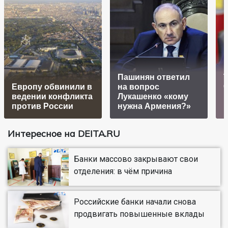
Пашинян ответил
Европу обвинили в
на вопрос
ч
ведении конфликта
Лукашенко «кому
против России
нужна Армения?»
Интересное на DEITA.RU
Банки массово закрывают свои
отделения: в чём причина
Российские банки начали снова
продвигать повышенные вклады