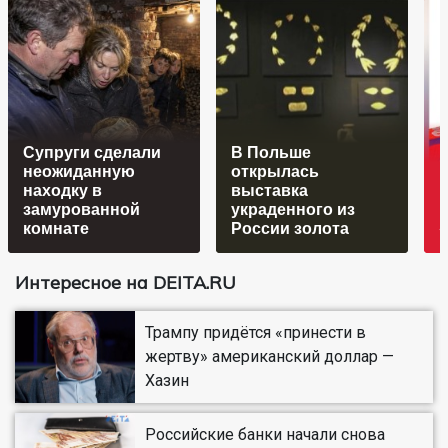
Супруги сделали
В Польше
неожиданную
открылась
находку в
выставка
1
замурованной
украденного из
комнате
России золота
Интересное на DEITA.RU
Трампу придётся «принести в
жертву» американский доллар —
Хазин
Российские банки начали снова