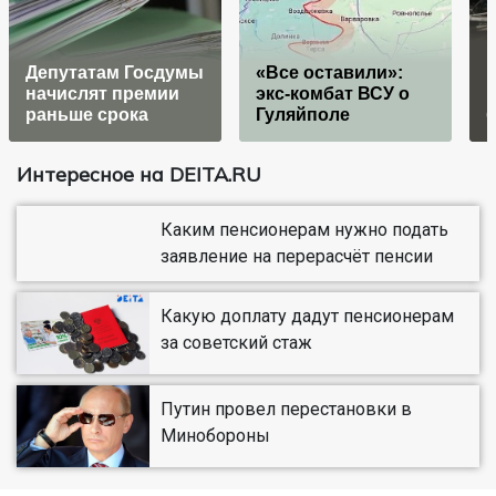
П
Депутатам Госдумы
«Все оставили»:
м
начислят премии
экс-комбат ВСУ о
и
раньше срока
Гуляйполе
б
Интересное на DEITA.RU
Каким пенсионерам нужно подать
заявление на перерасчёт пенсии
Какую доплату дадут пенсионерам
за советский стаж
Путин провел перестановки в
Минобороны