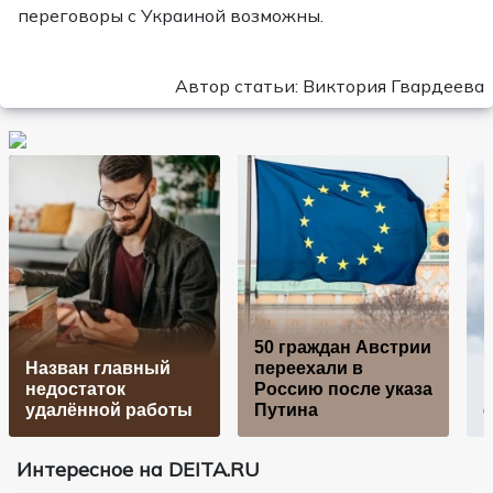
переговоры с Украиной возможны.
Автор статьи: Виктория Гвардеева
50 граждан Австрии
Назван главный
переехали в
В
недостаток
Россию после указа
н
удалённой работы
Путина
Интересное на DEITA.RU