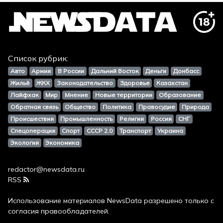
Список рубрик:
Авто
Армия
В России
Дальний Восток
Деньги
Донбасс
Жильё
ЖКХ
Законодательство
Здоровье
Казахстан
Лайфхак
Мир
Мнение
Новые территории
Образование
Обратная связь
Общество
Политика
Правосудие
Природа
Происшествия
Промышленность
Религия
Россия
СНГ
Спецоперация
Спорт
СССР 2.0
Транспорт
Украина
Экология
Экономика
redactor@newsdata.ru
RSS
Использование материалов
NewsData
разрешено только с
согласия правообладателей.